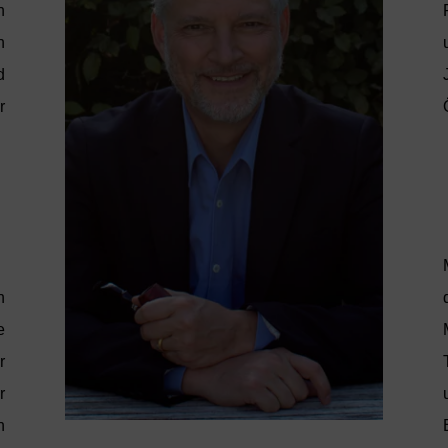
n
n
d
r
h
e
r
r
n